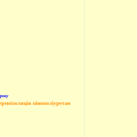
року
термоізоляція пінополіуретан