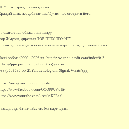
ППУ - то є краще із майбутнього!
Кращий шлях передбачити майбутнє – це створити його.
З повагою та побажаннями миру,
Ігор Жмурко, директор ТОВ "ППУ ПРОФІТ"
Теплогідроізоляція монолітна пінополіуретанова, що напилюється
Наші роботи 2009 - 2026 рр: http://www.ppu-profit.com/index/0-2
office@ppu-profit.com, zhmurko5@ukr.net
+38 (067) 630-55-21 (Viber, Telegram, Signal, WhatsApp)
https://instagram.com/ppu_profit/
https://www.facebook.com/OOOPPUProfit/
https://www.youtube.com/user/MKPReal
Завжди раді бачити Вас своїми партнерами