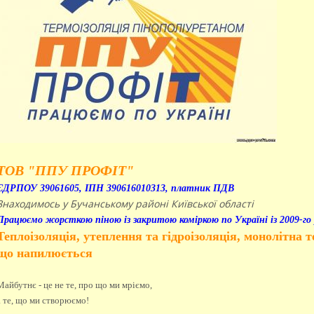
ТОВ "ППУ ПРОФІТ"
ЄДРПОУ 39061605,
ІПН 390616010313, платник ПДВ
Знаходимось у Бучанському районі Київської області
Працюємо жорсткою піною із закритою коміркою по Україні із 2009-го 
Теплоізоляція, утеплення та гідроізоляція, монолітна 
що напилюється
Майбутнє - це не те, про що ми мріємо,
а те, що ми створюємо!