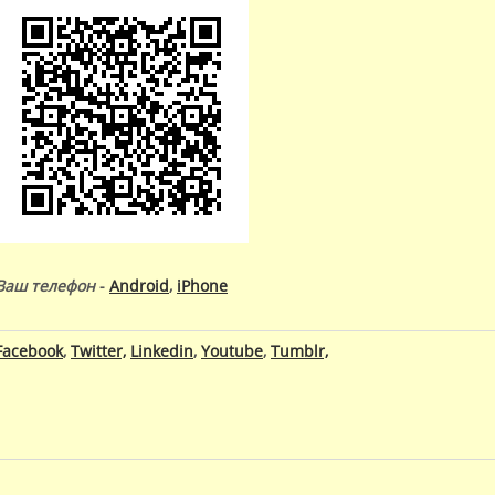
Ваш телефон
-
Android
,
iPhone
Facebook
,
Twitter,
Linkedin
,
Youtube
,
Tumblr,